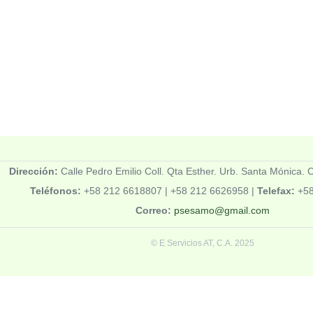
Dirección:
Calle Pedro Emilio Coll. Qta Esther. Urb. Santa Mónica.
Teléfonos:
+58 212 6618807 | +58 212 6626958 |
Telefax:
+58
Correo:
psesamo@gmail.com
© E Servicios AT, C.A. 2025