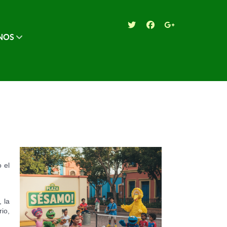
NOS
 el
, la
io,