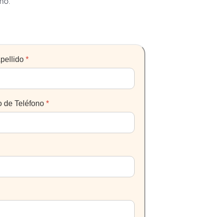
ésamo.
pellido
*
 de Teléfono
*