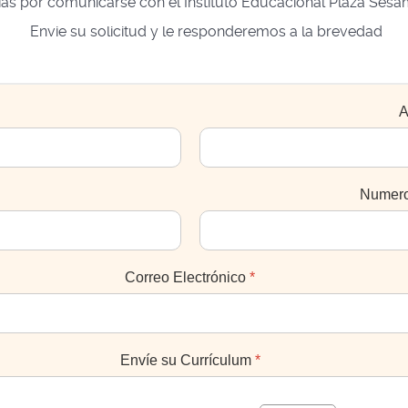
as por comunicarse con el Instituto Educacional Plaza S
Envie su solicitud y le responderemos a la brevedad
A
Numero
Correo Electrónico
*
Envíe su Currículum
*