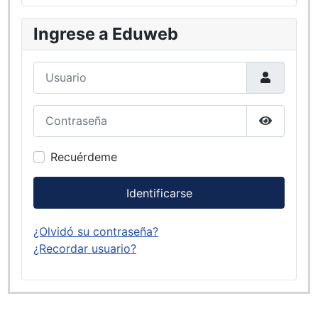
Ingrese a Eduweb
Usuario
Contraseña
Mostrar c
Recuérdeme
Identificarse
¿Olvidó su contraseña?
¿Recordar usuario?